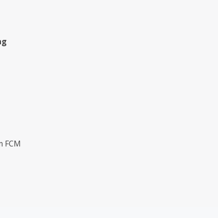
ng
om FCM