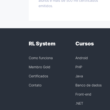
alunos e mais de 500 mil certificados
emitidos.
RL System
Cursos
Como funciona
Android
Membro Gold
PHP
Certificados
Java
Contato
Banco de dados
Front-end
.NET