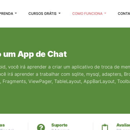
PRENDA
CURSOS GRÁTIS
COMO FUNCIONA
CONTA
o um App de Chat
d, você irá aprender a criar um aplicativo de troca de me
cê irá aprender a trabalhar com sqlite, mysql, adapters, Br
, Fragments, ViewPager, TableLayout, AppBarLayout, Toolba
as
Suporte
Avalia