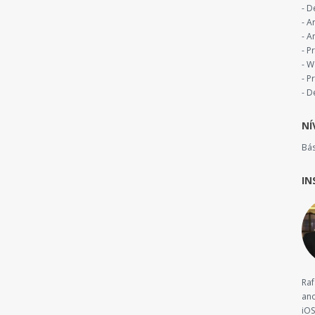
- D
- A
- A
- 
- 
- P
- D
NÍ
Bá
IN
Raf
ano
iOS