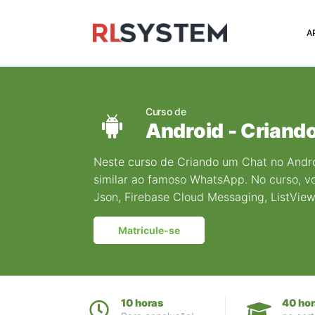
>
A
Curso de
Android - Criand
Neste curso de Criando um Chat no Androi
similar ao famoso WhatsApp. No curso, vo
Json, Firebase Cloud Messaging, ListView
Matricule-se
10 horas
40 hor