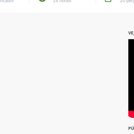
ificado!
24 horas!
20 per
VE
PÚ