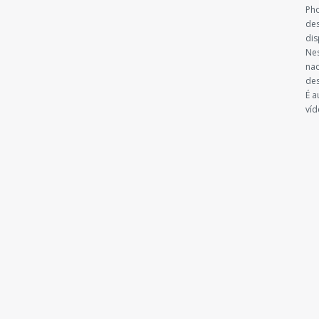
Pho
des
dis
Nes
nac
des
É a
víd