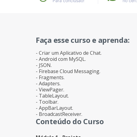
Para conclusão!
no cert
Faça esse curso e aprenda:
- Criar um Aplicativo de Chat.
- Android com MySQL.
- JSON.
- Firebase Cloud Messaging.
- Fragments.
- Adapters.
- ViewPager.
- TableLayout.
- Toolbar.
- AppBarLayout.
- BroadcastReceiver.
Conteúdo do Curso