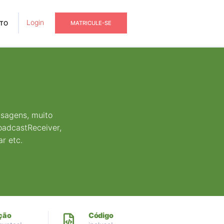
Login
TO
MATRICULE-SE
nsagens, muito
oadcastReceiver,
r etc.
ção
Código