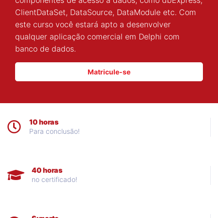
componentes de acesso a dados, como dbExpress,
ClientDataSet, DataSource, DataModule etc. Com
este curso você estará apto a desenvolver
qualquer aplicação comercial em Delphi com
banco de dados.
Matricule-se
10 horas
Para conclusão!
40 horas
no certificado!