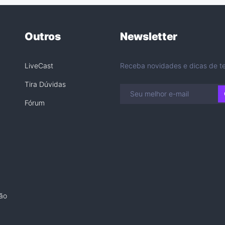
Outros
Newsletter
LiveCast
Receba novidades e dicas de te
Tira Dúvidas
Fórum
ão