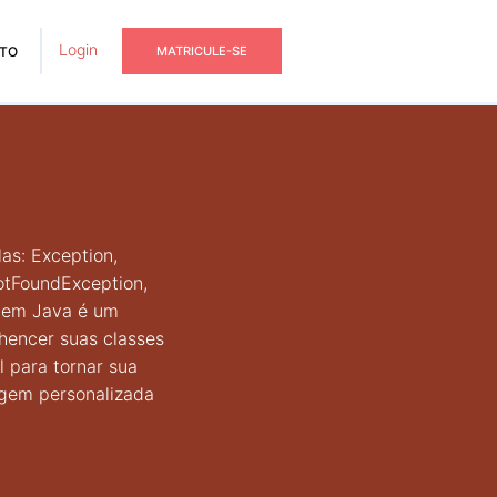
Login
TO
MATRICULE-SE
las: Exception,
otFoundException,
o em Java é um
nhencer suas classes
 para tornar sua
agem personalizada