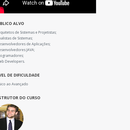
BLICO ALVO
rquitetos de Sistemas e Projetistas;
nalistas de Sistemas;
esenvolvedores de Aplicações;
esenvolvedores JAVA;
rogramadores;
eb Developers.
VEL DE DIFICULDADE
sico ao Avançado
STRUTOR DO CURSO