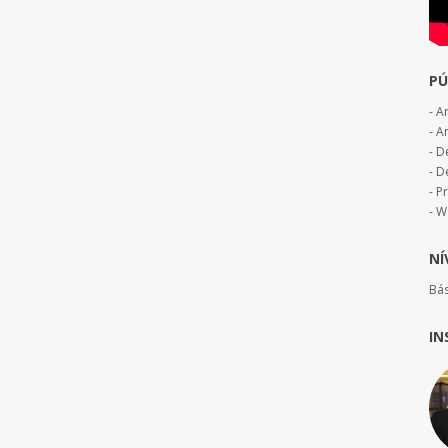
PÚ
- A
- A
- D
- D
- P
- W
NÍ
Bá
IN