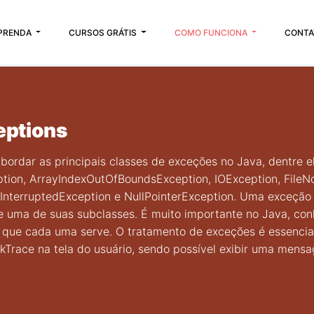
PRENDA
CURSOS GRÁTIS
COMO FUNCIONA
CONTA
eptions
abordar as principais classes de exceções no Java, dentre e
tion, ArrayIndexOutOfBoundsException, IOException, FileN
 InterruptedException e NullPointerException. Uma exceçã
de uma de suas subclasses. É muito importante no Java, co
 que cada uma serve. O tratamento de exceções é essencial
kTrace na tela do usuário, sendo possível exibir uma mens