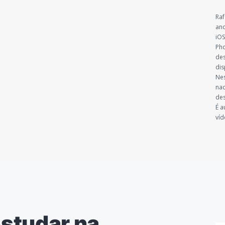
Raf
ano
iOS
Pho
des
dis
Nes
nac
des
É a
víd
studar na