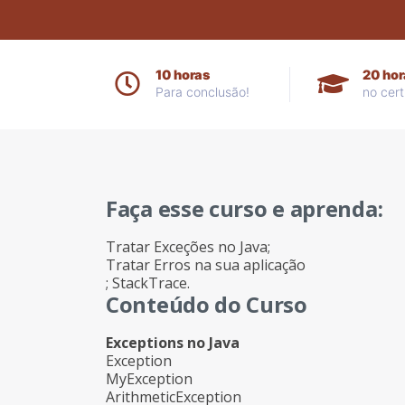
10 horas
20 hor
Para conclusão!
no cert
Faça esse curso e aprenda:
Tratar Exceções no Java;
Tratar Erros na sua aplicação
; StackTrace.
Conteúdo do Curso
Exceptions no Java
Exception
MyException
ArithmeticException