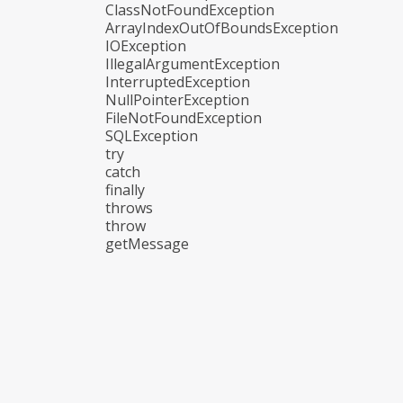
ClassNotFoundException
ArrayIndexOutOfBoundsException
IOException
IllegalArgumentException
InterruptedException
NullPointerException
FileNotFoundException
SQLException
try
catch
finally
throws
throw
getMessage