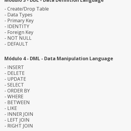
Módulo 3 - DDL - Data Definition Language
- Create/Drop Table
- Data Types
- Primary Key
- IDENTITY
- Foreign Key
- NOT NULL
- DEFAULT
Módulo 4 - DML - Data Manipulation Language
- INSERT
- DELETE
- UPDATE
- SELECT
- ORDER BY
- WHERE
- BETWEEN
- LIKE
- INNER JOIN
- LEFT JOIN
- RIGHT JOIN