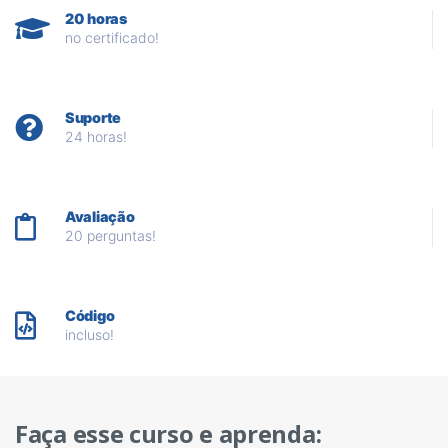
20 horas
no certificado!
Suporte
24 horas!
Avaliação
20 perguntas!
Código
incluso!
Faça esse curso e aprenda: