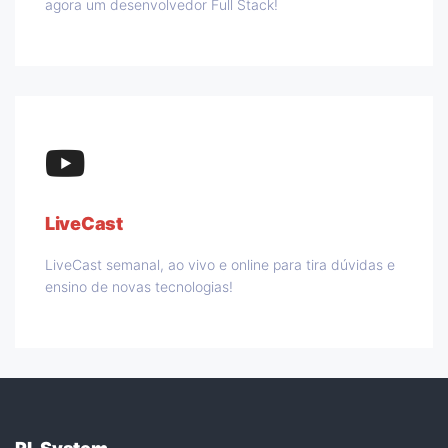
agora um desenvolvedor Full Stack!
LiveCast
LiveCast semanal, ao vivo e online para tira dúvidas e
ensino de novas tecnologias!