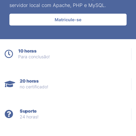
servidor local com Apache, PHP e MySQL.
Matricule-se
10 horas
Para conclusão!
20 horas
no certificado!
Suporte
24 horas!