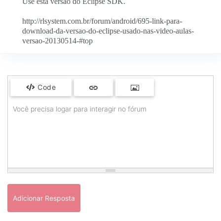
Use esta versão do Eclipse SDK.
http://rlsystem.com.br/forum/android/695-link-para-
download-da-versao-do-eclipse-usado-nas-video-aulas-
versao-20130514-#top
Code
Você precisa logar para interagir no fórum
Adicionar Resposta