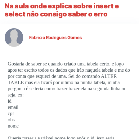
Na aula onde explica sobre insert e
select não consigo saber o erro
Fabricio Rodrigues Gomes
Gostaria de saber se quando criado uma tabela certo, e logo
apos ter escrito todos os dados que irão naquela tabela e me do
por conta que esqueci de uma. Sei do comando ALTER
TABLE mas ela ficará por ultimo na minha tabela, minha
pergunta é se teria como trazer trazer ela na segunda linha ou
seja, ex:
id
email
cpf
obs
nome
Queria trazer a variável nome logo após o id, isso seria