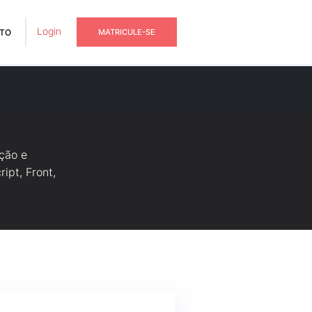
Login
TO
MATRICULE-SE
ção e
ipt, Front,