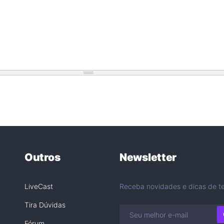
Outros
Newsletter
LiveCast
Receba novidades e dicas de te
Tira Dúvidas
Fórum