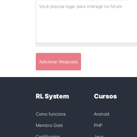
Você precisa logar para interagir no fórum
Adicionar Resposta
RL System
Cursos
Como funciona
Android
Membro Gold
PHP
Certificados
Java