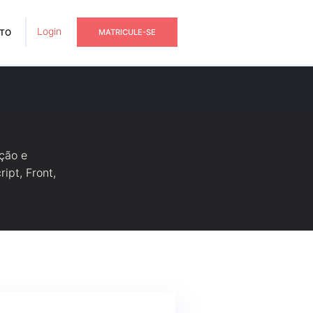
Login
TO
MATRICULE-SE
ção e
ipt, Front,