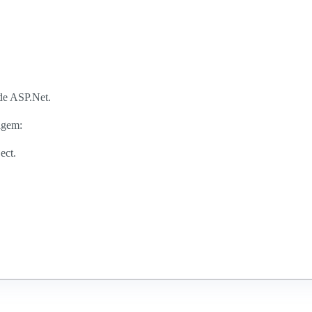
 de ASP.Net.
agem:
ect.