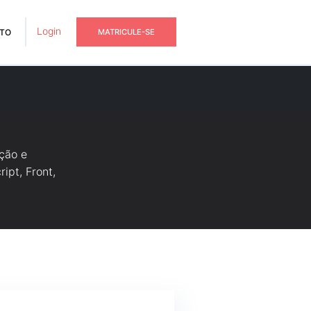
Login
TO
MATRICULE-SE
ção e
ipt, Front,