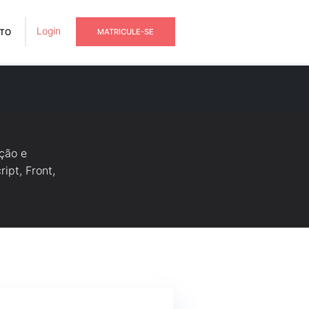
Login
TO
MATRICULE-SE
ção e
ipt, Front,