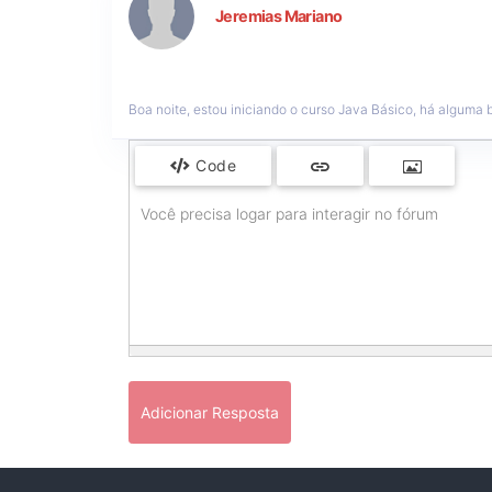
Jeremias Mariano
Boa noite, estou iniciando o curso Java Básico, há alguma 
Code
Você precisa logar para interagir no fórum
Adicionar Resposta