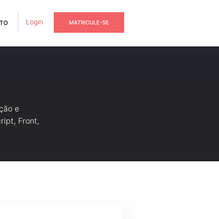
Login
TO
MATRICULE-SE
ção e
ipt, Front,