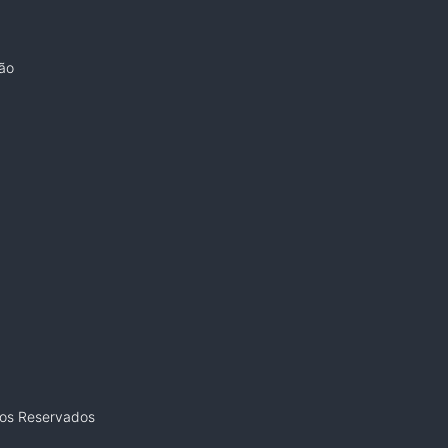
ão
tos Reservados